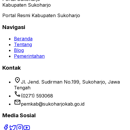
Kabupaten Sukoharjo
Portal Resmi Kabupaten Sukoharjo
Navigasi
Beranda
Tentang
Blog
Pemerintahan
Kontak
location_on
Jl. Jend. Sudirman No.199, Sukoharjo, Jawa
Tengah
phone
(0271) 593068
email
pemkab@sukoharjokab.go.id
Media Sosial