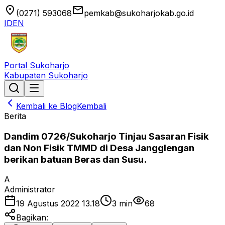
location_on
email
(0271) 593068
pemkab@sukoharjokab.go.id
ID
EN
Portal Sukoharjo
Kabupaten Sukoharjo
Kembali ke Blog
Kembali
Berita
Dandim 0726/Sukoharjo Tinjau Sasaran Fisik
dan Non Fisik TMMD di Desa Jangglengan
berikan batuan Beras dan Susu.
A
Administrator
19 Agustus 2022 13.18
3
min
68
Bagikan: