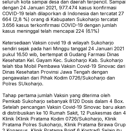
seluruh kota sampai desa dan daerah terpencil. Sampai
dengan 24 Januari 2021, 977.474 kasus konfirmasi
COVID-19 telah dilaporkan di Indonesia dan tercatat 27
664 (2,8 %) orang di Kabupaten Sukoharjo tercatat
3.656 kasus terkonfirmasi COVID-19 dengan jumlah
kasus meninggal telah mencapai 224 (6.1%)
Ketersediaan Vaksin covid 19 di wilayah Sukoharjo
sendiri sejak pada hari Minggu tanggal 24 Januari 2021
pukul 16.50 wib, bertempat di Gudang Farmasi Dinas
Kesehatan Kel. Gayam Kec. Sukoharjo Kab. Sukoharjo
telah tiba Mobil Pembawa Vaksin Covid-19 Sinovac dari
Dinas Kesehatan Provinsi Jawa Tengah dengan
pengawalan dari Pihak Kodim 0726/Sukoharjo dan
Polres SUkoharjo.
Tahap pertama jumlah Vaksin yang diterima oleh
Pemkab Sukoharjo sebanyak 8120 Dosis dalam 4 Box.
Setelah pencangan Vaksin Covid-19 Sinovac baru akan
di distribusikan ke 10 Rumah Sakit, 12 Puskesmas dan 4
Klinik (Klinik Pratama Kodim 0726/Sukoharjo, Klinik
Pratama Polres Sukoharjo, Klinik Pratama Birawa Grup
2 Kopassus, Klinik Pratama Brigif 6 Kostrad) Selain itu