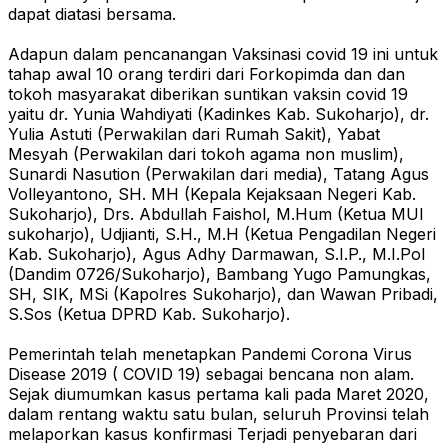
dapat diatasi bersama.
Adapun dalam pencanangan Vaksinasi covid 19 ini untuk
tahap awal 10 orang terdiri dari Forkopimda dan dan
tokoh masyarakat diberikan suntikan vaksin covid 19
yaitu dr. Yunia Wahdiyati (Kadinkes Kab. Sukoharjo), dr.
Yulia Astuti (Perwakilan dari Rumah Sakit), Yabat
Mesyah (Perwakilan dari tokoh agama non muslim),
Sunardi Nasution (Perwakilan dari media), Tatang Agus
Volleyantono, SH. MH (Kepala Kejaksaan Negeri Kab.
Sukoharjo), Drs. Abdullah Faishol, M.Hum (Ketua MUI
sukoharjo), Udjianti, S.H., M.H (Ketua Pengadilan Negeri
Kab. Sukoharjo), Agus Adhy Darmawan, S.I.P., M.I.Pol
(Dandim 0726/Sukoharjo), Bambang Yugo Pamungkas,
SH, SIK, MSi (Kapolres Sukoharjo), dan Wawan Pribadi,
S.Sos (Ketua DPRD Kab. Sukoharjo).
Pemerintah telah menetapkan Pandemi Corona Virus
Disease 2019 ( COVID 19) sebagai bencana non alam.
Sejak diumumkan kasus pertama kali pada Maret 2020,
dalam rentang waktu satu bulan, seluruh Provinsi telah
melaporkan kasus konfirmasi Terjadi penyebaran dari