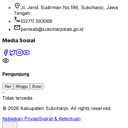
location_on
Jl. Jend. Sudirman No.199, Sukoharjo, Jawa
Tengah
phone
(0271) 593068
email
pemkab@sukoharjokab.go.id
Media Sosial
Pengunjung
Hari
Minggu
Bulan
-
Tidak tersedia
©
2026
Kabupaten Sukoharjo. All rights reserved.
Kebijakan Privasi
Syarat & Ketentuan