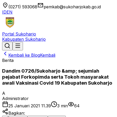
location_on
email
(0271) 593068
pemkab@sukoharjokab.go.id
ID
EN
Portal Sukoharjo
Kabupaten Sukoharjo
Kembali ke Blog
Kembali
Berita
Dandim 0726/Sukoharjo &amp; sejumlah
pejabat Forkopimda serta Tokoh masyarakat
awali Vaksinasi Covid 19 Kabupaten Sukoharjo
A
Administrator
25 Januari 2021 11.39
3
min
64
Bagikan: