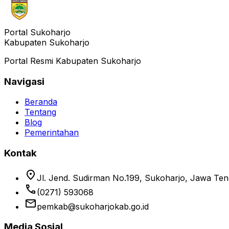
Portal Sukoharjo
Kabupaten Sukoharjo
Portal Resmi Kabupaten Sukoharjo
Navigasi
Beranda
Tentang
Blog
Pemerintahan
Kontak
location_on
Jl. Jend. Sudirman No.199, Sukoharjo, Jawa Te
phone
(0271) 593068
email
pemkab@sukoharjokab.go.id
Media Sosial