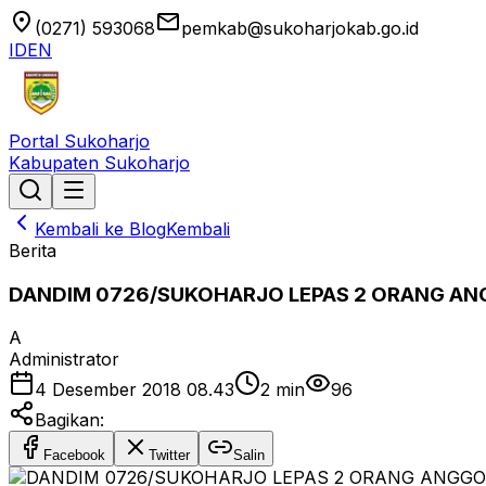
location_on
email
(0271) 593068
pemkab@sukoharjokab.go.id
ID
EN
Portal Sukoharjo
Kabupaten Sukoharjo
Kembali ke Blog
Kembali
Berita
DANDIM 0726/SUKOHARJO LEPAS 2 ORANG AN
A
Administrator
4 Desember 2018 08.43
2
min
96
Bagikan:
Facebook
Twitter
Salin