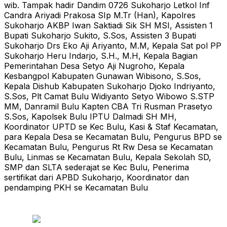
wib. Tampak hadir Dandim 0726 Sukoharjo Letkol Inf
Candra Ariyadi Prakosa SIp M.Tr (Han), Kapolres
Sukoharjo AKBP Iwan Saktiadi Sik SH MSI, Assisten 1
Bupati Sukoharjo Sukito, S.Sos, Assisten 3 Bupati
Sukoharjo Drs Eko Aji Ariyanto, M.M, Kepala Sat pol PP
Sukoharjo Heru Indarjo, S.H., M.H, Kepala Bagian
Pemerintahan Desa Setyo Aji Nugroho, Kepala
Kesbangpol Kabupaten Gunawan Wibisono, S.Sos,
Kepala Dishub Kabupaten Sukoharjo Djoko Indriyanto,
S.Sos, Plt Camat Bulu Widiyanto Setyo Wibowo S.STP
MM, Danramil Bulu Kapten CBA Tri Rusman Prasetyo
S.Sos, Kapolsek Bulu IPTU Dalmadi SH MH,
Koordinator UPTD se Kec Bulu, Kasi & Staf Kecamatan,
para Kepala Desa se Kecamatan Bulu, Pengurus BPD se
Kecamatan Bulu, Pengurus Rt Rw Desa se Kecamatan
Bulu, Linmas se Kecamatan Bulu, Kepala Sekolah SD,
SMP dan SLTA sederajat se Kec Bulu, Penerima
sertifikat dari APBD Sukoharjo, Koordinator dan
pendamping PKH se Kecamatan Bulu