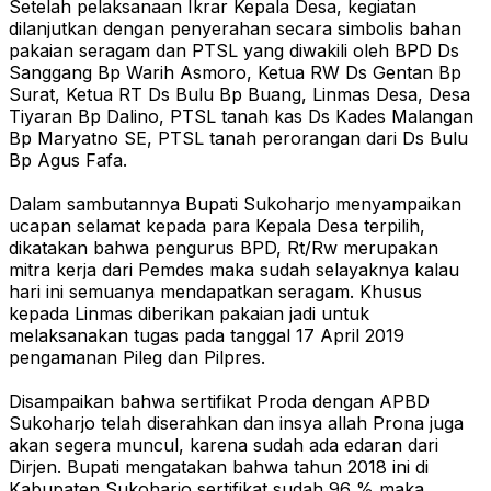
Setelah pelaksanaan Ikrar Kepala Desa, kegiatan
dilanjutkan dengan penyerahan secara simbolis bahan
pakaian seragam dan PTSL yang diwakili oleh BPD Ds
Sanggang Bp Warih Asmoro, Ketua RW Ds Gentan Bp
Surat, Ketua RT Ds Bulu Bp Buang, Linmas Desa, Desa
Tiyaran Bp Dalino, PTSL tanah kas Ds Kades Malangan
Bp Maryatno SE, PTSL tanah perorangan dari Ds Bulu
Bp Agus Fafa.
Dalam sambutannya Bupati Sukoharjo menyampaikan
ucapan selamat kepada para Kepala Desa terpilih,
dikatakan bahwa pengurus BPD, Rt/Rw merupakan
mitra kerja dari Pemdes maka sudah selayaknya kalau
hari ini semuanya mendapatkan seragam. Khusus
kepada Linmas diberikan pakaian jadi untuk
melaksanakan tugas pada tanggal 17 April 2019
pengamanan Pileg dan Pilpres.
Disampaikan bahwa sertifikat Proda dengan APBD
Sukoharjo telah diserahkan dan insya allah Prona juga
akan segera muncul, karena sudah ada edaran dari
Dirjen. Bupati mengatakan bahwa tahun 2018 ini di
Kabupaten Sukoharjo sertifikat sudah 96 % maka