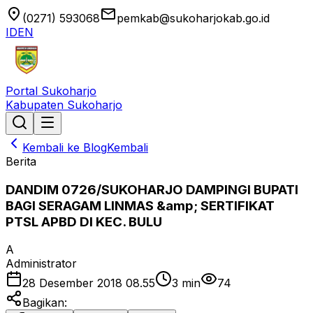
location_on
email
(0271) 593068
pemkab@sukoharjokab.go.id
ID
EN
Portal Sukoharjo
Kabupaten Sukoharjo
Kembali ke Blog
Kembali
Berita
DANDIM 0726/SUKOHARJO DAMPINGI BUPATI
BAGI SERAGAM LINMAS &amp; SERTIFIKAT
PTSL APBD DI KEC. BULU
A
Administrator
28 Desember 2018 08.55
3
min
74
Bagikan: