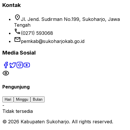
Kontak
location_on
Jl. Jend. Sudirman No.199, Sukoharjo, Jawa
Tengah
phone
(0271) 593068
email
pemkab@sukoharjokab.go.id
Media Sosial
Pengunjung
Hari
Minggu
Bulan
-
Tidak tersedia
©
2026
Kabupaten Sukoharjo. All rights reserved.