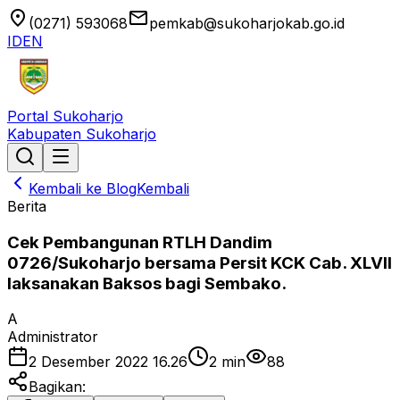
location_on
email
(0271) 593068
pemkab@sukoharjokab.go.id
ID
EN
Portal Sukoharjo
Kabupaten Sukoharjo
Kembali ke Blog
Kembali
Berita
Cek Pembangunan RTLH Dandim
0726/Sukoharjo bersama Persit KCK Cab. XLVII
laksanakan Baksos bagi Sembako.
A
Administrator
2 Desember 2022 16.26
2
min
88
Bagikan: