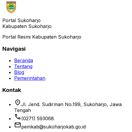
Portal Sukoharjo
Kabupaten Sukoharjo
Portal Resmi Kabupaten Sukoharjo
Navigasi
Beranda
Tentang
Blog
Pemerintahan
Kontak
location_on
Jl. Jend. Sudirman No.199, Sukoharjo, Jawa
Tengah
phone
(0271) 593068
email
pemkab@sukoharjokab.go.id