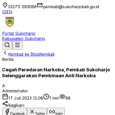
location_on
email
(0271) 593068
pemkab@sukoharjokab.go.id
ID
EN
Portal Sukoharjo
Kabupaten Sukoharjo
Kembali ke Blog
Kembali
Berita
Cegah Peredaran Narkoba, Pemkab Sukoharjo
Selenggarakan Pembinaan Anti Narkoba
A
Administrator
17 Juli 2023 12.08
1
min
68
Bagikan:
Facebook
Twitter
Salin