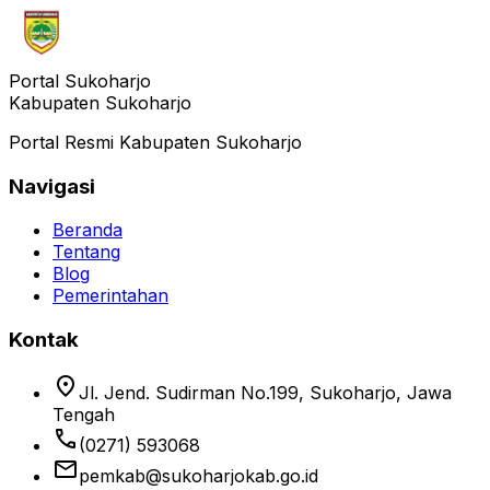
Portal Sukoharjo
Kabupaten Sukoharjo
Portal Resmi Kabupaten Sukoharjo
Navigasi
Beranda
Tentang
Blog
Pemerintahan
Kontak
location_on
Jl. Jend. Sudirman No.199, Sukoharjo, Jawa
Tengah
phone
(0271) 593068
email
pemkab@sukoharjokab.go.id