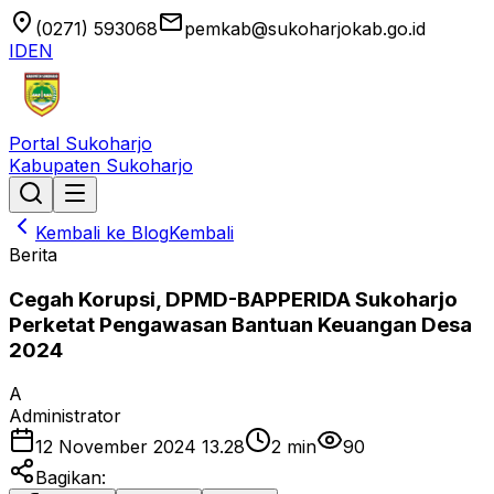
location_on
email
(0271) 593068
pemkab@sukoharjokab.go.id
ID
EN
Portal Sukoharjo
Kabupaten Sukoharjo
Kembali ke Blog
Kembali
Berita
Cegah Korupsi, DPMD-BAPPERIDA Sukoharjo
Perketat Pengawasan Bantuan Keuangan Desa
2024
A
Administrator
12 November 2024 13.28
2
min
90
Bagikan: