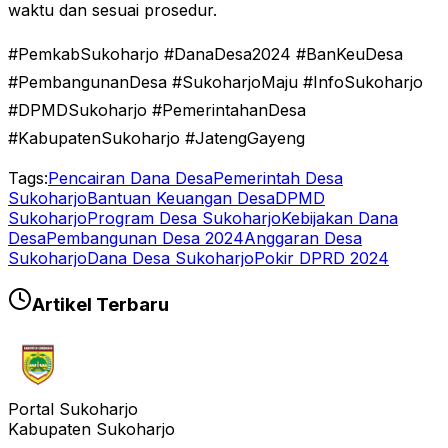
waktu dan sesuai prosedur.
#PemkabSukoharjo #DanaDesa2024 #BanKeuDesa
#PembangunanDesa #SukoharjoMaju #InfoSukoharjo
#DPMDSukoharjo #PemerintahanDesa
#KabupatenSukoharjo #JatengGayeng
Tags:
Pencairan Dana Desa
Pemerintah Desa
Sukoharjo
Bantuan Keuangan Desa
DPMD
Sukoharjo
Program Desa Sukoharjo
Kebijakan Dana
Desa
Pembangunan Desa 2024
Anggaran Desa
Sukoharjo
Dana Desa Sukoharjo
Pokir DPRD 2024
Artikel Terbaru
Portal Sukoharjo
Kabupaten Sukoharjo