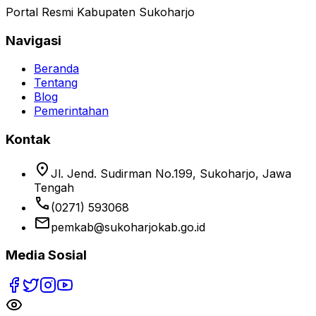
Portal Resmi Kabupaten Sukoharjo
Navigasi
Beranda
Tentang
Blog
Pemerintahan
Kontak
location_on
Jl. Jend. Sudirman No.199, Sukoharjo, Jawa
Tengah
phone
(0271) 593068
email
pemkab@sukoharjokab.go.id
Media Sosial