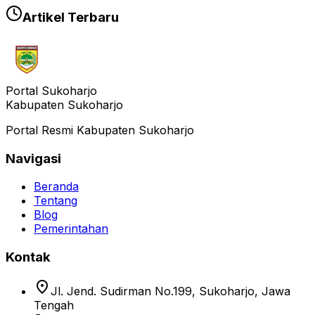
Artikel Terbaru
Portal Sukoharjo
Kabupaten Sukoharjo
Portal Resmi Kabupaten Sukoharjo
Navigasi
Beranda
Tentang
Blog
Pemerintahan
Kontak
location_on
Jl. Jend. Sudirman No.199, Sukoharjo, Jawa
Tengah