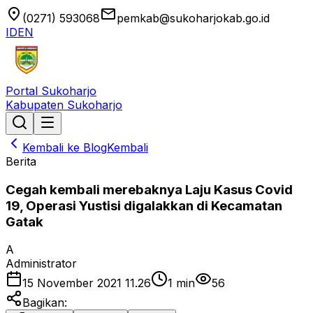
location_on
email
(0271) 593068
pemkab@sukoharjokab.go.id
ID
EN
Portal Sukoharjo
Kabupaten Sukoharjo
Kembali ke Blog
Kembali
Berita
Cegah kembali merebaknya Laju Kasus Covid
19, Operasi Yustisi digalakkan di Kecamatan
Gatak
A
Administrator
15 November 2021 11.26
1
min
56
Bagikan: