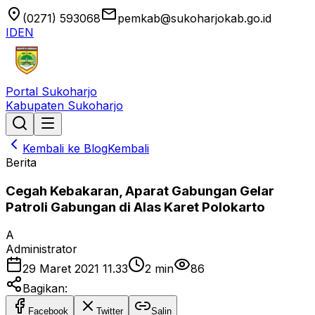
location_on
email
(0271) 593068
pemkab@sukoharjokab.go.id
ID
EN
Portal Sukoharjo
Kabupaten Sukoharjo
Kembali ke Blog
Kembali
Berita
Cegah Kebakaran, Aparat Gabungan Gelar
Patroli Gabungan di Alas Karet Polokarto
A
Administrator
29 Maret 2021 11.33
2
min
86
Bagikan:
Facebook
Twitter
Salin