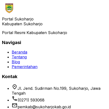
Portal Sukoharjo
Kabupaten Sukoharjo
Portal Resmi Kabupaten Sukoharjo
Navigasi
Beranda
Tentang
Blog
Pemerintahan
Kontak
location_on
Jl. Jend. Sudirman No.199, Sukoharjo, Jawa
Tengah
phone
(0271) 593068
email
pemkab@sukoharjokab.go.id