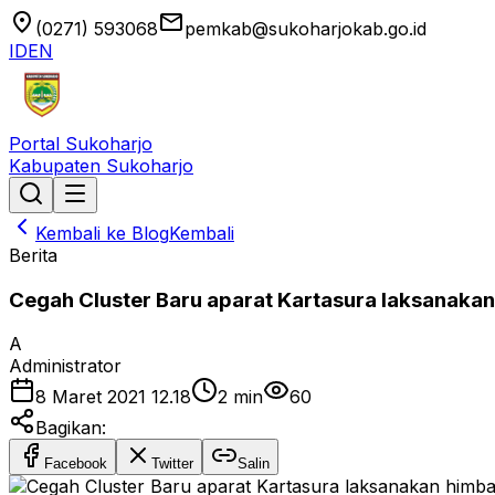
location_on
email
(0271) 593068
pemkab@sukoharjokab.go.id
ID
EN
Portal Sukoharjo
Kabupaten Sukoharjo
Kembali ke Blog
Kembali
Berita
Cegah Cluster Baru aparat Kartasura laksanakan 
A
Administrator
8 Maret 2021 12.18
2
min
60
Bagikan:
Facebook
Twitter
Salin