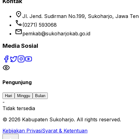
Kontak
location_on
Jl. Jend. Sudirman No.199, Sukoharjo, Jawa Te
phone
(0271) 593068
email
pemkab@sukoharjokab.go.id
Media Sosial
Pengunjung
Hari
Minggu
Bulan
-
Tidak tersedia
©
2026
Kabupaten Sukoharjo. All rights reserved.
Kebijakan Privasi
Syarat & Ketentuan