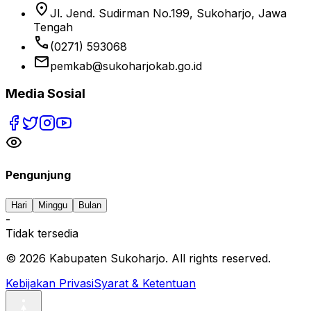
location_on
Jl. Jend. Sudirman No.199, Sukoharjo, Jawa
Tengah
phone
(0271) 593068
email
pemkab@sukoharjokab.go.id
Media Sosial
Pengunjung
Hari
Minggu
Bulan
-
Tidak tersedia
©
2026
Kabupaten Sukoharjo. All rights reserved.
Kebijakan Privasi
Syarat & Ketentuan