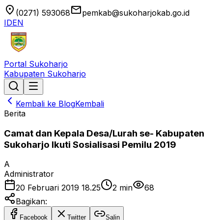
location_on
email
(0271) 593068
pemkab@sukoharjokab.go.id
ID
EN
Portal Sukoharjo
Kabupaten Sukoharjo
Kembali ke Blog
Kembali
Berita
Camat dan Kepala Desa/Lurah se- Kabupaten
Sukoharjo Ikuti Sosialisasi Pemilu 2019
A
Administrator
20 Februari 2019 18.25
2
min
68
Bagikan:
Facebook
Twitter
Salin