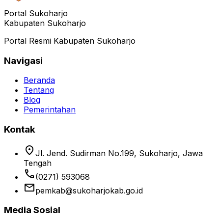
Portal Sukoharjo
Kabupaten Sukoharjo
Portal Resmi Kabupaten Sukoharjo
Navigasi
Beranda
Tentang
Blog
Pemerintahan
Kontak
location_on
Jl. Jend. Sudirman No.199, Sukoharjo, Jawa
Tengah
phone
(0271) 593068
email
pemkab@sukoharjokab.go.id
Media Sosial