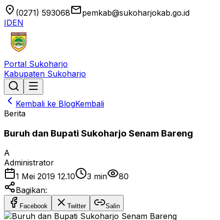
location_on
email
(0271) 593068
pemkab@sukoharjokab.go.id
ID
EN
Portal Sukoharjo
Kabupaten Sukoharjo
Kembali ke Blog
Kembali
Berita
Buruh dan Bupati Sukoharjo Senam Bareng
A
Administrator
1 Mei 2019 12.10
3
min
80
Bagikan:
Facebook
Twitter
Salin