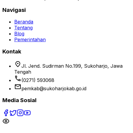
Navigasi
Beranda
Tentang
Blog
Pemerintahan
Kontak
location_on
Jl. Jend. Sudirman No.199, Sukoharjo, Jawa
Tengah
phone
(0271) 593068
email
pemkab@sukoharjokab.go.id
Media Sosial