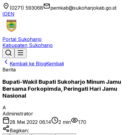
location_on
email
(0271) 593068
pemkab@sukoharjokab.go.id
ID
EN
Portal Sukoharjo
Kabupaten Sukoharjo
Kembali ke Blog
Kembali
Berita
Bupati-Wakil Bupati Sukoharjo Minum Jamu
Bersama Forkopimda, Peringati Hari Jamu
Nasional
A
Administrator
28 Mei 2022 06.14
2
min
170
Bagikan: