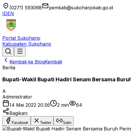
location_on
email
(0271) 593068
pemkab@sukoharjokab.go.id
ID
EN
Portal Sukoharjo
Kabupaten Sukoharjo
Kembali ke Blog
Kembali
Berita
Bupati-Wakil Bupati Hadiri Senam Bersama Buru
A
Administrator
14 Mei 2022 20.56
2
min
64
Bagikan:
Facebook
Twitter
Salin