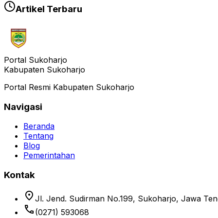
Artikel Terbaru
Portal Sukoharjo
Kabupaten Sukoharjo
Portal Resmi Kabupaten Sukoharjo
Navigasi
Beranda
Tentang
Blog
Pemerintahan
Kontak
location_on
Jl. Jend. Sudirman No.199, Sukoharjo, Jawa Te
phone
(0271) 593068