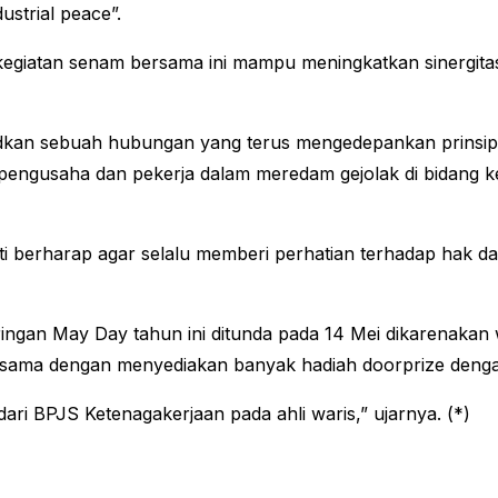
strial peace”.
i kegiatan senam bersama ini mampu meningkatkan sinergi
an sebuah hubungan yang terus mengedepankan prinsip-pri
a pengusaha dan pekerja dalam meredam gejolak di bidan
i berharap agar selalu memberi perhatian terhadap hak dan
ngan May Day tahun ini ditunda pada 14 Mei dikarenakan w
rsama dengan menyediakan banyak hadiah doorprize dengan
ari BPJS Ketenagakerjaan pada ahli waris,” ujarnya. (*)