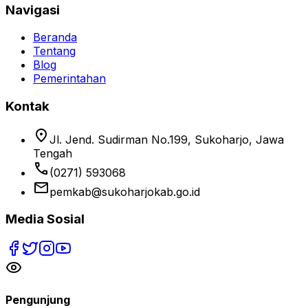
Navigasi
Beranda
Tentang
Blog
Pemerintahan
Kontak
location_on
Jl. Jend. Sudirman No.199, Sukoharjo, Jawa
Tengah
phone
(0271) 593068
email
pemkab@sukoharjokab.go.id
Media Sosial
Pengunjung