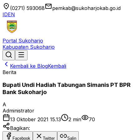
location_on
email
(0271) 593068
pemkab@sukoharjokab.go.id
ID
EN
Portal Sukoharjo
Kabupaten Sukoharjo
Kembali ke Blog
Kembali
Berita
Bupati Undi Hadiah Tabungan Simanis PT BPR
Bank Sukoharjo
A
Administrator
13 Oktober 2021 15.13
2
min
70
Bagikan:
Facebook
Twitter
Salin