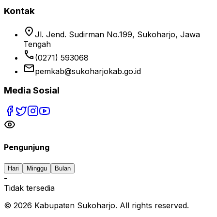
Kontak
location_on
Jl. Jend. Sudirman No.199, Sukoharjo, Jawa
Tengah
phone
(0271) 593068
email
pemkab@sukoharjokab.go.id
Media Sosial
Pengunjung
Hari
Minggu
Bulan
-
Tidak tersedia
©
2026
Kabupaten Sukoharjo. All rights reserved.