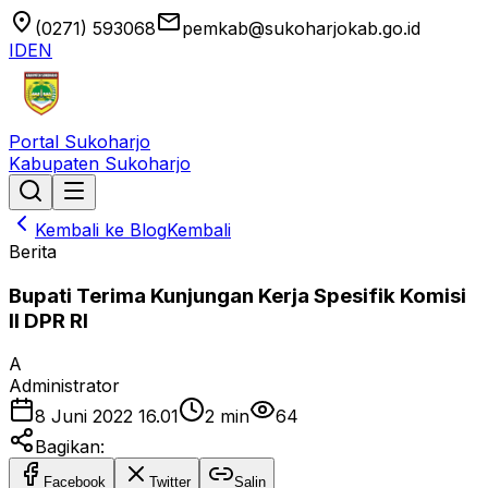
location_on
email
(0271) 593068
pemkab@sukoharjokab.go.id
ID
EN
Portal Sukoharjo
Kabupaten Sukoharjo
Kembali ke Blog
Kembali
Berita
Bupati Terima Kunjungan Kerja Spesifik Komisi
II DPR RI
A
Administrator
8 Juni 2022 16.01
2
min
64
Bagikan:
Facebook
Twitter
Salin