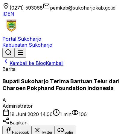
location_on
email
(0271) 593068
pemkab@sukoharjokab.go.id
ID
EN
Portal Sukoharjo
Kabupaten Sukoharjo
Kembali ke Blog
Kembali
Berita
Bupati Sukoharjo Terima Bantuan Telur dari
Charoen Pokphand Foundation Indonesia
A
Administrator
18 Juni 2020 14.06
1
min
106
Bagikan:
Facebook
Twitter
Salin