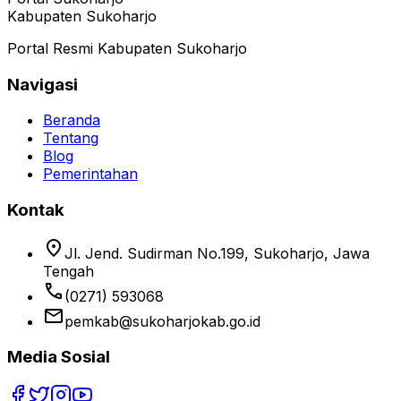
Kabupaten Sukoharjo
Portal Resmi Kabupaten Sukoharjo
Navigasi
Beranda
Tentang
Blog
Pemerintahan
Kontak
location_on
Jl. Jend. Sudirman No.199, Sukoharjo, Jawa
Tengah
phone
(0271) 593068
email
pemkab@sukoharjokab.go.id
Media Sosial