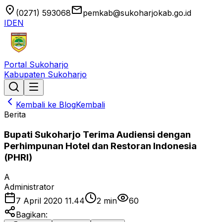
location_on
email
(0271) 593068
pemkab@sukoharjokab.go.id
ID
EN
Portal Sukoharjo
Kabupaten Sukoharjo
Kembali ke Blog
Kembali
Berita
Bupati Sukoharjo Terima Audiensi dengan
Perhimpunan Hotel dan Restoran Indonesia
(PHRI)
A
Administrator
7 April 2020 11.44
2
min
60
Bagikan: