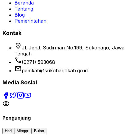
Beranda
Tentang
Blog
Pemerintahan
Kontak
location_on
Jl. Jend. Sudirman No.199, Sukoharjo, Jawa
Tengah
phone
(0271) 593068
email
pemkab@sukoharjokab.go.id
Media Sosial
Pengunjung
Hari
Minggu
Bulan