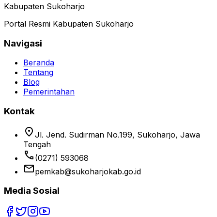
Kabupaten Sukoharjo
Portal Resmi Kabupaten Sukoharjo
Navigasi
Beranda
Tentang
Blog
Pemerintahan
Kontak
location_on
Jl. Jend. Sudirman No.199, Sukoharjo, Jawa
Tengah
phone
(0271) 593068
email
pemkab@sukoharjokab.go.id
Media Sosial