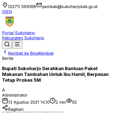
location_on
email
(0271) 593068
pemkab@sukoharjokab.go.id
ID
EN
Portal Sukoharjo
Kabupaten Sukoharjo
Kembali ke Blog
Kembali
Berita
Bupati Sukoharjo Serahkan Bantuan Paket
Makanan Tambahan Untuk Ibu Hamil, Berpesan
Tetap Prokes 5M
A
Administrator
13 Agustus 2021 14.10
2
min
62
Bagikan: