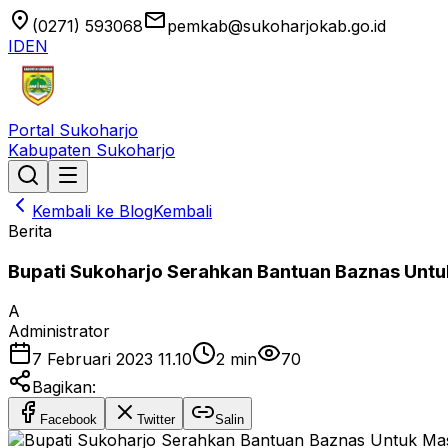
location_on
email
(0271) 593068
pemkab@sukoharjokab.go.id
ID
EN
Portal Sukoharjo
Kabupaten Sukoharjo
Kembali ke Blog
Kembali
Berita
Bupati Sukoharjo Serahkan Bantuan Baznas Un
A
Administrator
7 Februari 2023 11.10
2
min
70
Bagikan:
Facebook
Twitter
Salin