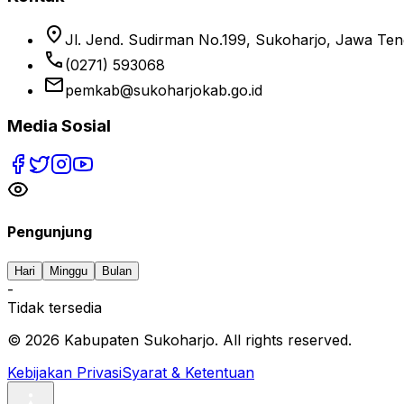
location_on
Jl. Jend. Sudirman No.199, Sukoharjo, Jawa Te
phone
(0271) 593068
email
pemkab@sukoharjokab.go.id
Media Sosial
Pengunjung
Hari
Minggu
Bulan
-
Tidak tersedia
©
2026
Kabupaten Sukoharjo. All rights reserved.
Kebijakan Privasi
Syarat & Ketentuan