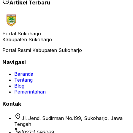
Artikel Terbaru
Portal Sukoharjo
Kabupaten Sukoharjo
Portal Resmi Kabupaten Sukoharjo
Navigasi
Beranda
Tentang
Blog
Pemerintahan
Kontak
location_on
Jl. Jend. Sudirman No.199, Sukoharjo, Jawa
Tengah
phone
(0271) 593068