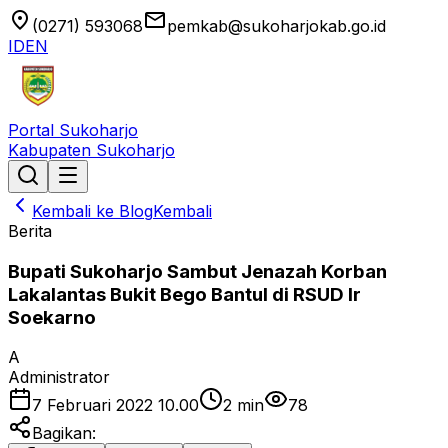
location_on
email
(0271) 593068
pemkab@sukoharjokab.go.id
ID
EN
Portal Sukoharjo
Kabupaten Sukoharjo
Kembali ke Blog
Kembali
Berita
Bupati Sukoharjo Sambut Jenazah Korban
Lakalantas Bukit Bego Bantul di RSUD Ir
Soekarno
A
Administrator
7 Februari 2022 10.00
2
min
78
Bagikan: