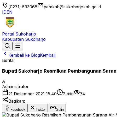
location_on
email
(0271) 593068
pemkab@sukoharjokab.go.id
ID
EN
Portal Sukoharjo
Kabupaten Sukoharjo
Kembali ke Blog
Kembali
Berita
Bupati Sukoharjo Resmikan Pembangunan Saran
A
Administrator
21 Desember 2021 15.40
2
min
74
Bagikan:
Facebook
Twitter
Salin