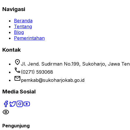
Navigasi
Beranda
Tentang
Blog
Pemerintahan
Kontak
location_on
Jl. Jend. Sudirman No.199, Sukoharjo, Jawa Te
phone
(0271) 593068
email
pemkab@sukoharjokab.go.id
Media Sosial
Pengunjung