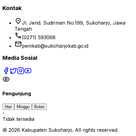
Kontak
location_on
Jl. Jend. Sudirman No.199, Sukoharjo, Jawa
Tengah
phone
(0271) 593068
email
pemkab@sukoharjokab.go.id
Media Sosial
Pengunjung
Hari
Minggu
Bulan
-
Tidak tersedia
©
2026
Kabupaten Sukoharjo. All rights reserved.