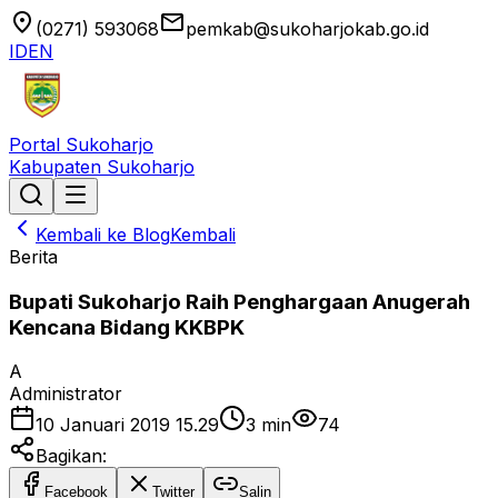
location_on
email
(0271) 593068
pemkab@sukoharjokab.go.id
ID
EN
Portal Sukoharjo
Kabupaten Sukoharjo
Kembali ke Blog
Kembali
Berita
Bupati Sukoharjo Raih Penghargaan Anugerah
Kencana Bidang KKBPK
A
Administrator
10 Januari 2019 15.29
3
min
74
Bagikan:
Facebook
Twitter
Salin