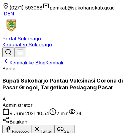
location_on
email
(0271) 593068
pemkab@sukoharjokab.go.id
ID
EN
Portal Sukoharjo
Kabupaten Sukoharjo
Kembali ke Blog
Kembali
Berita
Bupati Sukoharjo Pantau Vaksinasi Corona di
Pasar Grogol, Targetkan Pedagang Pasar
A
Administrator
9 Juni 2021 10.54
2
min
74
Bagikan:
Facebook
Twitter
Salin