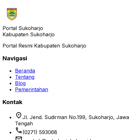
Portal Sukoharjo
Kabupaten Sukoharjo
Portal Resmi Kabupaten Sukoharjo
Navigasi
Beranda
Tentang
Blog
Pemerintahan
Kontak
location_on
Jl. Jend. Sudirman No.199, Sukoharjo, Jawa
Tengah
phone
(0271) 593068
email