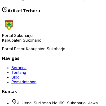
Artikel Terbaru
Portal Sukoharjo
Kabupaten Sukoharjo
Portal Resmi Kabupaten Sukoharjo
Navigasi
Beranda
Tentang
Blog
Pemerintahan
Kontak
location_on
Jl. Jend. Sudirman No.199, Sukoharjo, Jawa