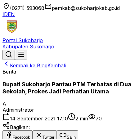
location_on
email
(0271) 593068
pemkab@sukoharjokab.go.id
ID
EN
Portal Sukoharjo
Kabupaten Sukoharjo
Kembali ke Blog
Kembali
Berita
Bupati Sukoharjo Pantau PTM Terbatas di Dua
Sekolah, Prokes Jadi Perhatian Utama
A
Administrator
14 September 2021 17.10
2
min
70
Bagikan:
Facebook
Twitter
Salin