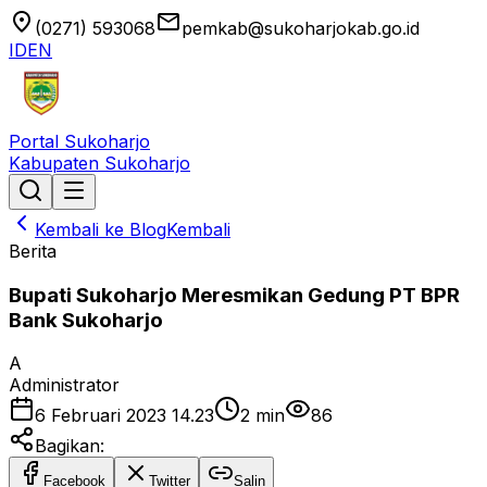
location_on
email
(0271) 593068
pemkab@sukoharjokab.go.id
ID
EN
Portal Sukoharjo
Kabupaten Sukoharjo
Kembali ke Blog
Kembali
Berita
Bupati Sukoharjo Meresmikan Gedung PT BPR
Bank Sukoharjo
A
Administrator
6 Februari 2023 14.23
2
min
86
Bagikan:
Facebook
Twitter
Salin