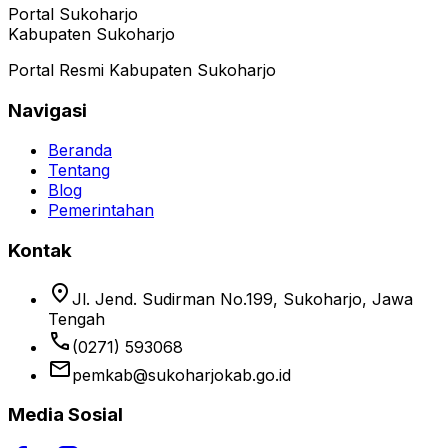
Portal Sukoharjo
Kabupaten Sukoharjo
Portal Resmi Kabupaten Sukoharjo
Navigasi
Beranda
Tentang
Blog
Pemerintahan
Kontak
location_on
Jl. Jend. Sudirman No.199, Sukoharjo, Jawa
Tengah
phone
(0271) 593068
email
pemkab@sukoharjokab.go.id
Media Sosial