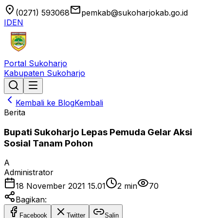
location_on
email
(0271) 593068
pemkab@sukoharjokab.go.id
ID
EN
Portal Sukoharjo
Kabupaten Sukoharjo
Kembali ke Blog
Kembali
Berita
Bupati Sukoharjo Lepas Pemuda Gelar Aksi
Sosial Tanam Pohon
A
Administrator
18 November 2021 15.01
2
min
70
Bagikan:
Facebook
Twitter
Salin