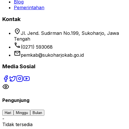
Blog
Pemerintahan
Kontak
location_on
Jl. Jend. Sudirman No.199, Sukoharjo, Jawa
Tengah
phone
(0271) 593068
email
pemkab@sukoharjokab.go.id
Media Sosial
Pengunjung
Hari
Minggu
Bulan
-
Tidak tersedia