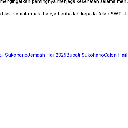
 mengingatkan pentingnya menjaga kesehatan selama menun
n ikhlas, semata-mata hanya beribadah kepada Allah SWT. 
ji Sukoharjo
Jemaah Haji 2025
Bupati Sukoharjo
Calon Haji