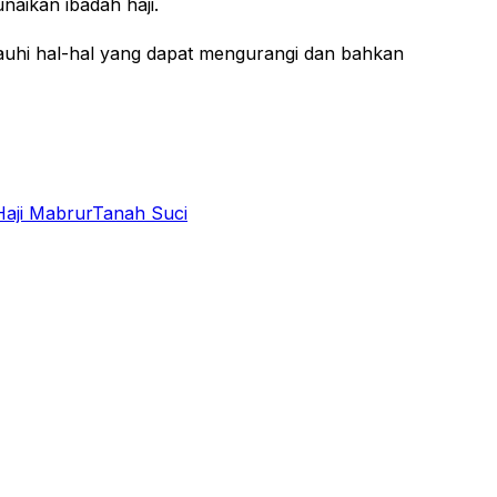
aikan ibadah haji.
Jauhi hal-hal yang dapat mengurangi dan bahkan
Haji Mabrur
Tanah Suci