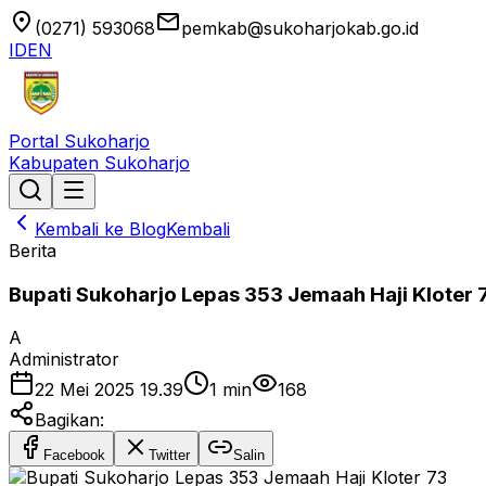
location_on
email
(0271) 593068
pemkab@sukoharjokab.go.id
ID
EN
Portal Sukoharjo
Kabupaten Sukoharjo
Kembali ke Blog
Kembali
Berita
Bupati Sukoharjo Lepas 353 Jemaah Haji Kloter 
A
Administrator
22 Mei 2025 19.39
1
min
168
Bagikan:
Facebook
Twitter
Salin