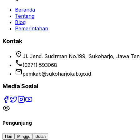
Beranda
Tentang
Blog
Pemerintahan
Kontak
location_on
Jl. Jend. Sudirman No.199, Sukoharjo, Jawa Te
phone
(0271) 593068
email
pemkab@sukoharjokab.go.id
Media Sosial
Pengunjung
Hari
Minggu
Bulan