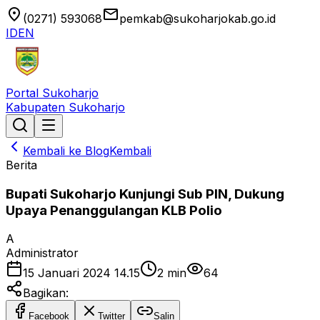
location_on
email
(0271) 593068
pemkab@sukoharjokab.go.id
ID
EN
Portal Sukoharjo
Kabupaten Sukoharjo
Kembali ke Blog
Kembali
Berita
Bupati Sukoharjo Kunjungi Sub PIN, Dukung
Upaya Penanggulangan KLB Polio
A
Administrator
15 Januari 2024 14.15
2
min
64
Bagikan:
Facebook
Twitter
Salin