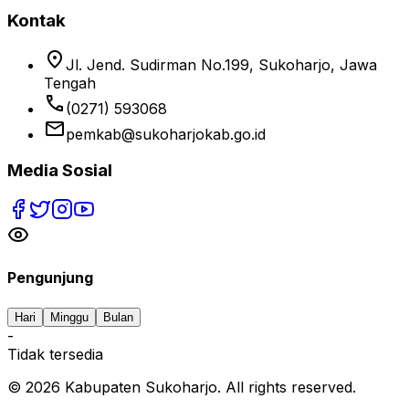
Kontak
location_on
Jl. Jend. Sudirman No.199, Sukoharjo, Jawa
Tengah
phone
(0271) 593068
email
pemkab@sukoharjokab.go.id
Media Sosial
Pengunjung
Hari
Minggu
Bulan
-
Tidak tersedia
©
2026
Kabupaten Sukoharjo. All rights reserved.