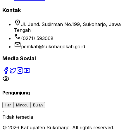
Kontak
location_on
Jl. Jend. Sudirman No.199, Sukoharjo, Jawa
Tengah
phone
(0271) 593068
email
pemkab@sukoharjokab.go.id
Media Sosial
Pengunjung
Hari
Minggu
Bulan
-
Tidak tersedia
©
2026
Kabupaten Sukoharjo. All rights reserved.