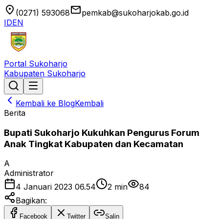
location_on
email
(0271) 593068
pemkab@sukoharjokab.go.id
ID
EN
Portal Sukoharjo
Kabupaten Sukoharjo
Kembali ke Blog
Kembali
Berita
Bupati Sukoharjo Kukuhkan Pengurus Forum
Anak Tingkat Kabupaten dan Kecamatan
A
Administrator
4 Januari 2023 06.54
2
min
84
Bagikan:
Facebook
Twitter
Salin