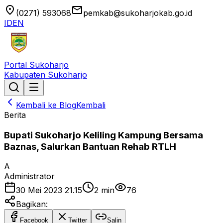
location_on
email
(0271) 593068
pemkab@sukoharjokab.go.id
ID
EN
Portal Sukoharjo
Kabupaten Sukoharjo
Kembali ke Blog
Kembali
Berita
Bupati Sukoharjo Keliling Kampung Bersama
Baznas, Salurkan Bantuan Rehab RTLH
A
Administrator
30 Mei 2023 21.15
2
min
76
Bagikan:
Facebook
Twitter
Salin