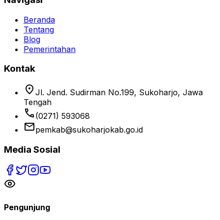
Beranda
Tentang
Blog
Pemerintahan
Kontak
location_on
Jl. Jend. Sudirman No.199, Sukoharjo, Jawa
Tengah
phone
(0271) 593068
email
pemkab@sukoharjokab.go.id
Media Sosial
Pengunjung