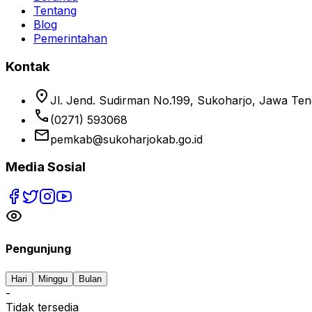
Tentang
Blog
Pemerintahan
Kontak
location_on
Jl. Jend. Sudirman No.199, Sukoharjo, Jawa Te
phone
(0271) 593068
email
pemkab@sukoharjokab.go.id
Media Sosial
Pengunjung
Hari
Minggu
Bulan
-
Tidak tersedia