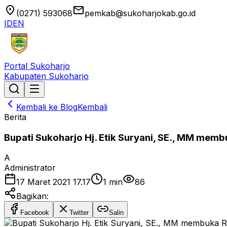
location_on
email
(0271) 593068
pemkab@sukoharjokab.go.id
ID
EN
Portal Sukoharjo
Kabupaten Sukoharjo
Kembali ke Blog
Kembali
Berita
Bupati Sukoharjo Hj. Etik Suryani, SE., MM mem
A
Administrator
17 Maret 2021 17.17
1
min
86
Bagikan:
Facebook
Twitter
Salin