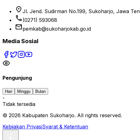
location_on
Jl. Jend. Sudirman No.199, Sukoharjo, Jawa Te
phone
(0271) 593068
email
pemkab@sukoharjokab.go.id
Media Sosial
Pengunjung
Hari
Minggu
Bulan
-
Tidak tersedia
©
2026
Kabupaten Sukoharjo. All rights reserved.
Kebijakan Privasi
Syarat & Ketentuan