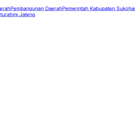
aerah
Pembangunan Daerah
Pemerintah Kabupaten Sukohar
aturahmi Jateng