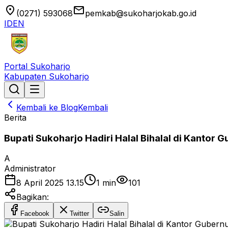
location_on
email
(0271) 593068
pemkab@sukoharjokab.go.id
ID
EN
Portal Sukoharjo
Kabupaten Sukoharjo
Kembali ke Blog
Kembali
Berita
Bupati Sukoharjo Hadiri Halal Bihalal di Kantor
A
Administrator
8 April 2025 13.15
1
min
101
Bagikan:
Facebook
Twitter
Salin