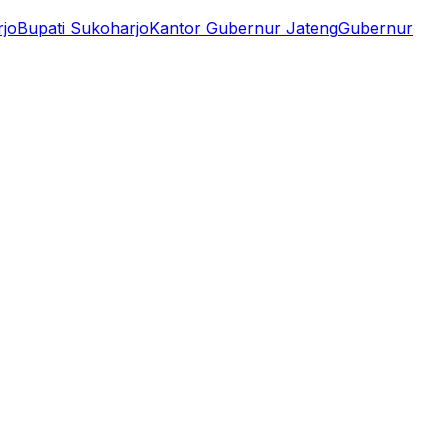
jo
Bupati Sukoharjo
Kantor Gubernur Jateng
Gubernur