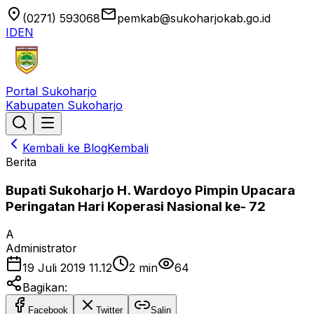
location_on
email
(0271) 593068
pemkab@sukoharjokab.go.id
ID
EN
Portal Sukoharjo
Kabupaten Sukoharjo
Kembali ke Blog
Kembali
Berita
Bupati Sukoharjo H. Wardoyo Pimpin Upacara
Peringatan Hari Koperasi Nasional ke- 72
A
Administrator
19 Juli 2019 11.12
2
min
64
Bagikan:
Facebook
Twitter
Salin