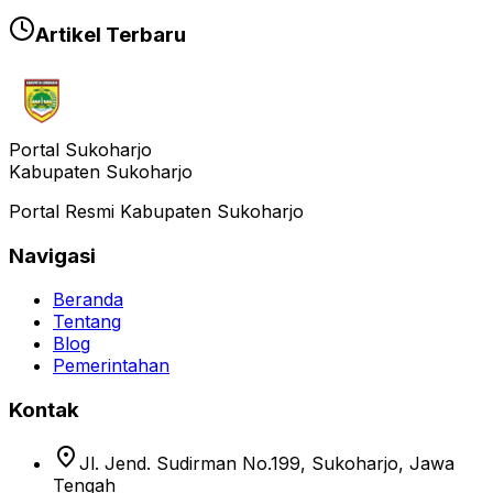
Artikel Terbaru
Portal Sukoharjo
Kabupaten Sukoharjo
Portal Resmi Kabupaten Sukoharjo
Navigasi
Beranda
Tentang
Blog
Pemerintahan
Kontak
location_on
Jl. Jend. Sudirman No.199, Sukoharjo, Jawa
Tengah