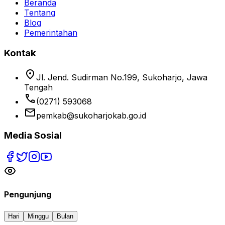
Beranda
Tentang
Blog
Pemerintahan
Kontak
location_on
Jl. Jend. Sudirman No.199, Sukoharjo, Jawa
Tengah
phone
(0271) 593068
email
pemkab@sukoharjokab.go.id
Media Sosial
Pengunjung
Hari
Minggu
Bulan