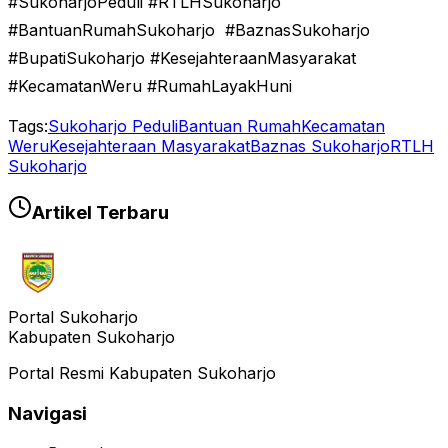
#SukoharjoPeduli #RTLHSukoharjo
#BantuanRumahSukoharjo #BaznasSukoharjo
#BupatiSukoharjo #KesejahteraanMasyarakat
#KecamatanWeru #RumahLayakHuni
Tags:
Sukoharjo Peduli
Bantuan Rumah
Kecamatan
Weru
Kesejahteraan Masyarakat
Baznas Sukoharjo
RTLH
Sukoharjo
Artikel Terbaru
Portal Sukoharjo
Kabupaten Sukoharjo
Portal Resmi Kabupaten Sukoharjo
Navigasi