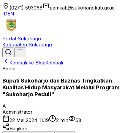
location_on
email
(0271) 593068
pemkab@sukoharjokab.go.id
ID
EN
Portal Sukoharjo
Kabupaten Sukoharjo
Kembali ke Blog
Kembali
Berita
Bupati Sukoharjo dan Baznas Tingkatkan
Kualitas Hidup Masyarakat Melalui Program
"Sukoharjo Peduli"
A
Administrator
22 Mei 2024 11.19
2
min
68
Bagikan: