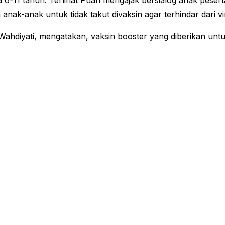
ia 6-11 tahun. Terlihat Puan mengajak bersialog anak peser
nak-anak untuk tidak takut divaksin agar terhindar dari v
ahdiyati, mengatakan, vaksin booster yang diberikan untuk