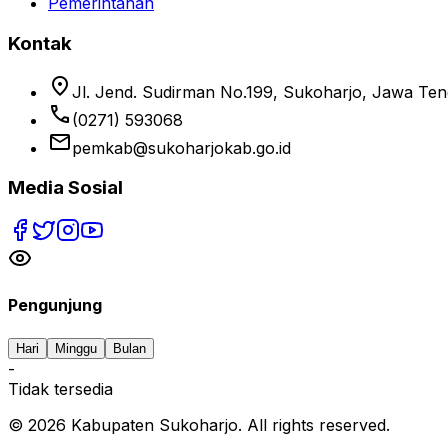
Pemerintahan
Kontak
location_on
Jl. Jend. Sudirman No.199, Sukoharjo, Jawa Te
phone
(0271) 593068
email
pemkab@sukoharjokab.go.id
Media Sosial
Pengunjung
Hari
Minggu
Bulan
-
Tidak tersedia
©
2026
Kabupaten Sukoharjo. All rights reserved.