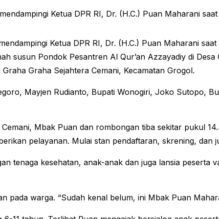
mendampingi Ketua DPR RI, Dr. (H.C.) Puan Maharani saa
. mendampingi Ketua DPR RI, Dr. (H.C.) Puan Maharani sa
ah susun Pondok Pesantren Al Qur’an Azzayadiy di Desa C
 di Graha Graha Sejahtera Cemani, Kecamatan Grogol.
egoro, Mayjen Rudianto, Bupati Wonogiri, Joko Sutopo, Bup
a Cemani, Mbak Puan dan rombongan tiba sekitar pukul 14
rikan pelayanan. Mulai stan pendaftaran, skrening, dan j
an tenaga kesehatan, anak-anak dan juga lansia peserta 
uan pada warga. “Sudah kenal belum, ini Mbak Puan Maharan