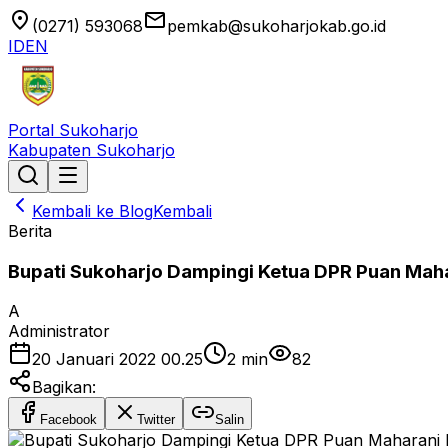
location_on
email
(0271) 593068
pemkab@sukoharjokab.go.id
ID
EN
Portal Sukoharjo
Kabupaten Sukoharjo
Kembali ke Blog
Kembali
Berita
Bupati Sukoharjo Dampingi Ketua DPR Puan Maha
A
Administrator
20 Januari 2022 00.25
2
min
82
Bagikan:
Facebook
Twitter
Salin