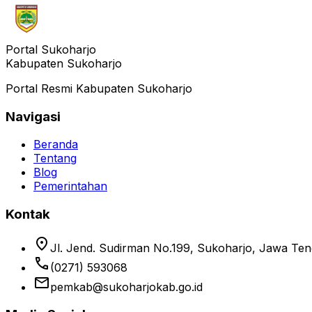
Portal Sukoharjo
Kabupaten Sukoharjo
Portal Resmi Kabupaten Sukoharjo
Navigasi
Beranda
Tentang
Blog
Pemerintahan
Kontak
location_on
Jl. Jend. Sudirman No.199, Sukoharjo, Jawa Te
phone
(0271) 593068
email
pemkab@sukoharjokab.go.id