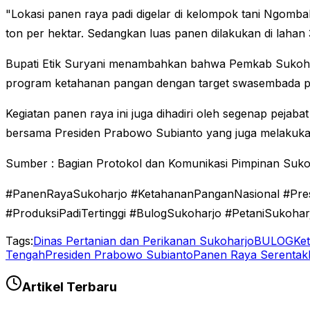
"Lokasi panen raya padi digelar di kelompok tani Ngom
ton per hektar. Sedangkan luas panen dilakukan di lahan
Bupati Etik Suryani menambahkan bahwa Pemkab Sukohar
program ketahanan pangan dengan target swasembada p
Kegiatan panen raya ini juga dihadiri oleh segenap pejaba
bersama Presiden Prabowo Subianto yang juga melakukan
Sumber : Bagian Protokol dan Komunikasi Pimpinan Suko
#PanenRayaSukoharjo #KetahananPanganNasional #Pres
#ProduksiPadiTertinggi #BulogSukoharjo #PetaniSukoh
Tags:
Dinas Pertanian dan Perikanan Sukoharjo
BULOG
Ke
Tengah
Presiden Prabowo Subianto
Panen Raya Serentak
Artikel Terbaru