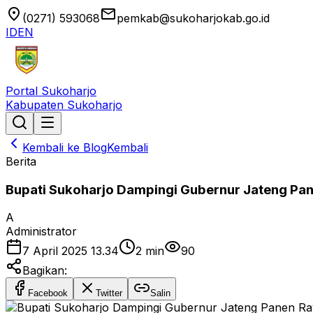
location_on
email
(0271) 593068
pemkab@sukoharjokab.go.id
ID
EN
Portal Sukoharjo
Kabupaten Sukoharjo
Kembali ke Blog
Kembali
Berita
Bupati Sukoharjo Dampingi Gubernur Jateng Pan
A
Administrator
7 April 2025 13.34
2
min
90
Bagikan:
Facebook
Twitter
Salin