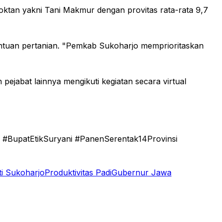
ktan yakni Tani Makmur dengan provitas rata-rata 9,7
ntuan pertanian. "Pemkab Sukoharjo memprioritaskan
pejabat lainnya mengikuti kegiatan secara virtual
BupatEtikSuryani #PanenSerentak14Provinsi
i Sukoharjo
Produktivitas Padi
Gubernur Jawa