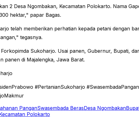
bakan 2 Desa Ngombakan, Kecamatan Polokarto. Nama Gapo
 300 hektar," papar Bagas.
jo telah memberikan perhatian kepada petani dengan ba
angan," tegasnya.
t Forkopimda Sukoharjo. Usai panen, Gubernur, Bupati, dan 
 panen di Majalengka, Jawa Barat.
harjo
idenPrabowo #PertanianSukoharjo #SwasembadaPangan #
arjoMakmur
tahanan Pangan
Swasembada Beras
Desa Ngombakan
Bupat
Kecamatan Polokarto