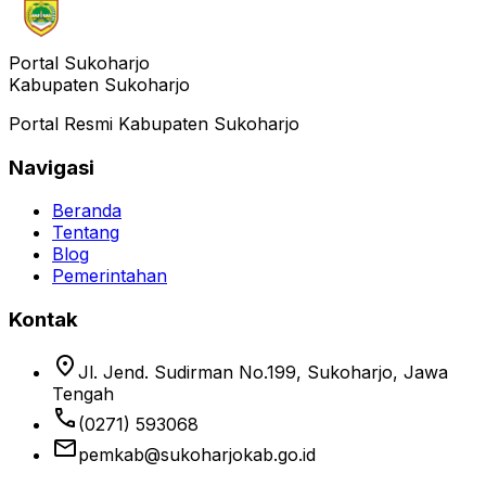
Portal Sukoharjo
Kabupaten Sukoharjo
Portal Resmi Kabupaten Sukoharjo
Navigasi
Beranda
Tentang
Blog
Pemerintahan
Kontak
location_on
Jl. Jend. Sudirman No.199, Sukoharjo, Jawa
Tengah
phone
(0271) 593068
email
pemkab@sukoharjokab.go.id