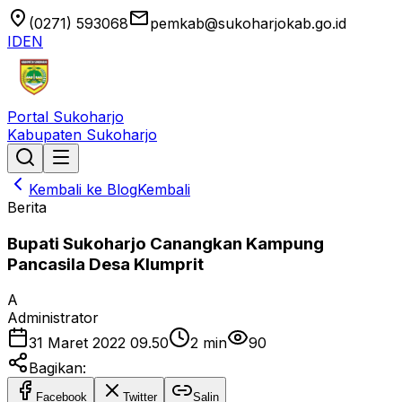
location_on
email
(0271) 593068
pemkab@sukoharjokab.go.id
ID
EN
Portal Sukoharjo
Kabupaten Sukoharjo
Kembali ke Blog
Kembali
Berita
Bupati Sukoharjo Canangkan Kampung
Pancasila Desa Klumprit
A
Administrator
31 Maret 2022 09.50
2
min
90
Bagikan:
Facebook
Twitter
Salin