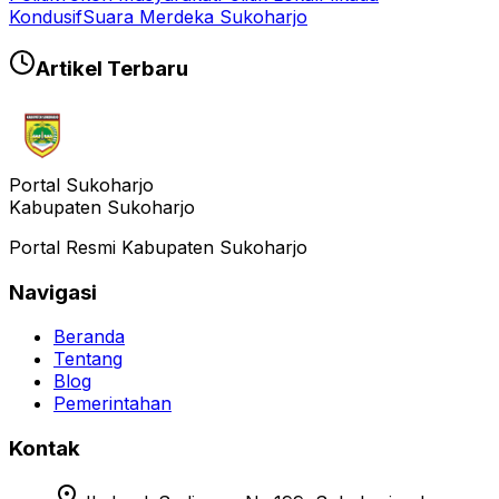
Kondusif
Suara Merdeka Sukoharjo
Artikel Terbaru
Portal Sukoharjo
Kabupaten Sukoharjo
Portal Resmi Kabupaten Sukoharjo
Navigasi
Beranda
Tentang
Blog
Pemerintahan
Kontak
location_on