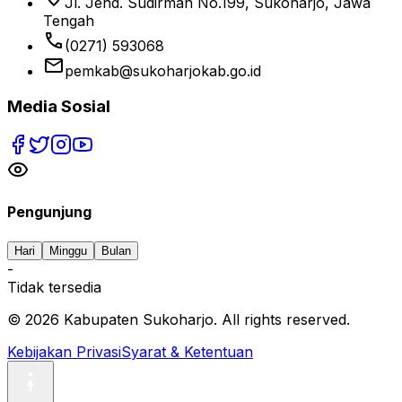
Jl. Jend. Sudirman No.199, Sukoharjo, Jawa
Tengah
phone
(0271) 593068
email
pemkab@sukoharjokab.go.id
Media Sosial
Pengunjung
Hari
Minggu
Bulan
-
Tidak tersedia
©
2026
Kabupaten Sukoharjo. All rights reserved.
Kebijakan Privasi
Syarat & Ketentuan