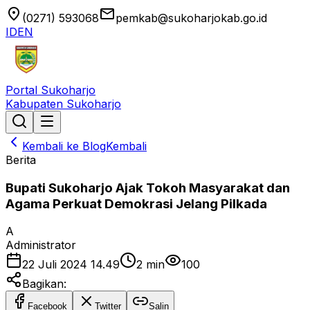
location_on
email
(0271) 593068
pemkab@sukoharjokab.go.id
ID
EN
Portal Sukoharjo
Kabupaten Sukoharjo
Kembali ke Blog
Kembali
Berita
Bupati Sukoharjo Ajak Tokoh Masyarakat dan
Agama Perkuat Demokrasi Jelang Pilkada
A
Administrator
22 Juli 2024 14.49
2
min
100
Bagikan:
Facebook
Twitter
Salin