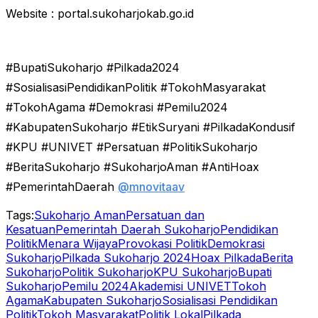
Website : portal.sukoharjokab.go.id
#BupatiSukoharjo #Pilkada2024
#SosialisasiPendidikanPolitik #TokohMasyarakat
#TokohAgama #Demokrasi #Pemilu2024
#KabupatenSukoharjo #EtikSuryani #PilkadaKondusif
#KPU #UNIVET #Persatuan #PolitikSukoharjo
#BeritaSukoharjo #SukoharjoAman #AntiHoax
#PemerintahDaerah
@mnovitaav
Tags:
Sukoharjo Aman
Persatuan dan
Kesatuan
Pemerintah Daerah Sukoharjo
Pendidikan
Politik
Menara Wijaya
Provokasi Politik
Demokrasi
Sukoharjo
Pilkada Sukoharjo 2024
Hoax Pilkada
Berita
Sukoharjo
Politik Sukoharjo
KPU Sukoharjo
Bupati
Sukoharjo
Pemilu 2024
Akademisi UNIVET
Tokoh
Agama
Kabupaten Sukoharjo
Sosialisasi Pendidikan
Politik
Tokoh Masyarakat
Politik Lokal
Pilkada