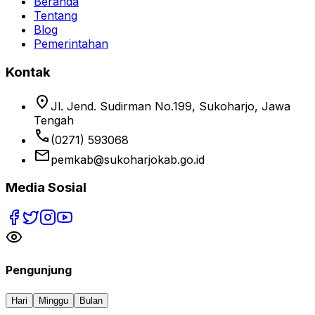
Beranda
Tentang
Blog
Pemerintahan
Kontak
location_on
Jl. Jend. Sudirman No.199, Sukoharjo, Jawa
Tengah
phone
(0271) 593068
email
pemkab@sukoharjokab.go.id
Media Sosial
Pengunjung
Hari
Minggu
Bulan
-