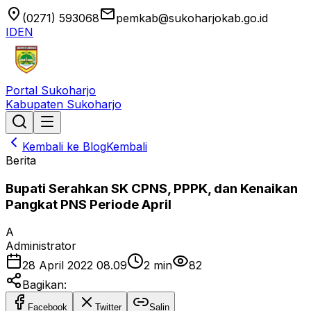
location_on
email
(0271) 593068
pemkab@sukoharjokab.go.id
ID
EN
Portal Sukoharjo
Kabupaten Sukoharjo
Kembali ke Blog
Kembali
Berita
Bupati Serahkan SK CPNS, PPPK, dan Kenaikan
Pangkat PNS Periode April
A
Administrator
28 April 2022 08.09
2
min
82
Bagikan:
Facebook
Twitter
Salin