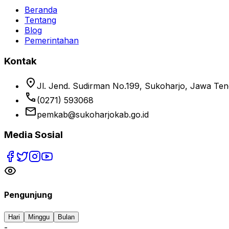
Beranda
Tentang
Blog
Pemerintahan
Kontak
location_on
Jl. Jend. Sudirman No.199, Sukoharjo, Jawa Te
phone
(0271) 593068
email
pemkab@sukoharjokab.go.id
Media Sosial
Pengunjung
Hari
Minggu
Bulan
-