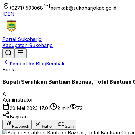
location_on
email
(0271) 593068
pemkab@sukoharjokab.go.id
ID
EN
Portal Sukoharjo
Kabupaten Sukoharjo
Kembali ke Blog
Kembali
Berita
Bupati Serahkan Bantuan Baznas, Total Bantuan 
A
Administrator
29 Mei 2023 17.01
2
min
72
Bagikan:
Facebook
Twitter
Salin