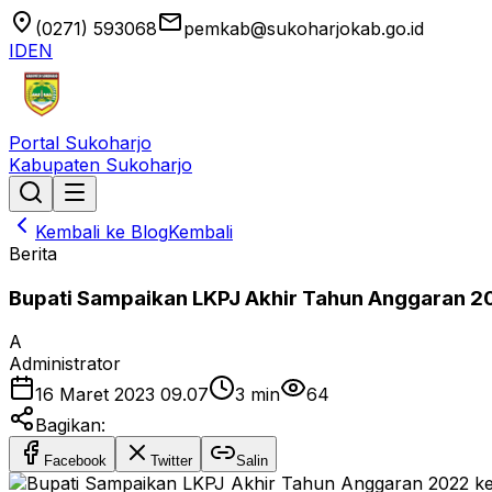
location_on
email
(0271) 593068
pemkab@sukoharjokab.go.id
ID
EN
Portal Sukoharjo
Kabupaten Sukoharjo
Kembali ke Blog
Kembali
Berita
Bupati Sampaikan LKPJ Akhir Tahun Anggaran 
A
Administrator
16 Maret 2023 09.07
3
min
64
Bagikan:
Facebook
Twitter
Salin