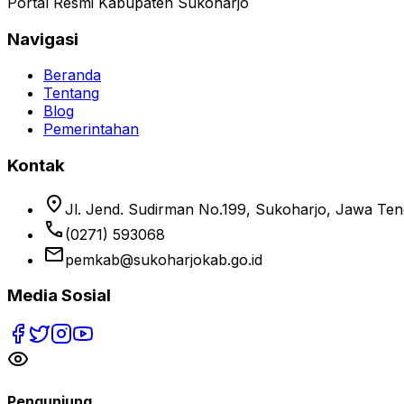
Portal Resmi Kabupaten Sukoharjo
Navigasi
Beranda
Tentang
Blog
Pemerintahan
Kontak
location_on
Jl. Jend. Sudirman No.199, Sukoharjo, Jawa Te
phone
(0271) 593068
email
pemkab@sukoharjokab.go.id
Media Sosial
Pengunjung