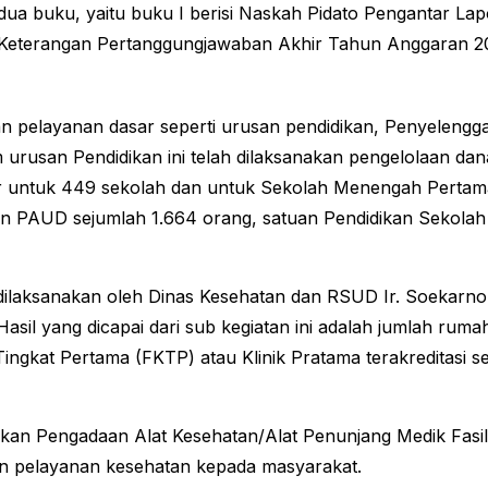
 dua buku, yaitu buku I berisi Naskah Pidato Pengantar 
n Keterangan Pertanggungjawaban Akhir Tahun Anggaran 20
n pelayanan dasar seperti urusan pendidikan, Penyelengg
 urusan Pendidikan ini telah dilaksanakan pengelolaan
untuk 449 sekolah dan untuk Sekolah Menengah Pertama se
n PAUD sejumlah 1.664 orang, satuan Pendidikan Sekolah 
ilaksanakan oleh Dinas Kesehatan dan RSUD Ir. Soekarno
sil yang dicapai dari sub kegiatan ini adalah jumlah rumah
Tingkat Pertama (FKTP) atau Klinik Pratama terakreditasi s
anakan Pengadaan Alat Kesehatan/Alat Penunjang Medik Fasi
kan pelayanan kesehatan kepada masyarakat.