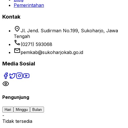
Pemerintahan
Kontak
location_on
Jl. Jend. Sudirman No.199, Sukoharjo, Jawa
Tengah
phone
(0271) 593068
email
pemkab@sukoharjokab.go.id
Media Sosial
Pengunjung
Hari
Minggu
Bulan
-
Tidak tersedia