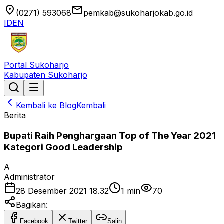
location_on
email
(0271) 593068
pemkab@sukoharjokab.go.id
ID
EN
Portal Sukoharjo
Kabupaten Sukoharjo
Kembali ke Blog
Kembali
Berita
Bupati Raih Penghargaan Top of The Year 2021
Kategori Good Leadership
A
Administrator
28 Desember 2021 18.32
1
min
70
Bagikan:
Facebook
Twitter
Salin