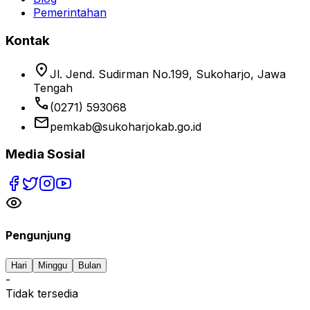
Pemerintahan
Kontak
location_on
Jl. Jend. Sudirman No.199, Sukoharjo, Jawa
Tengah
phone
(0271) 593068
email
pemkab@sukoharjokab.go.id
Media Sosial
Pengunjung
Hari
Minggu
Bulan
-
Tidak tersedia