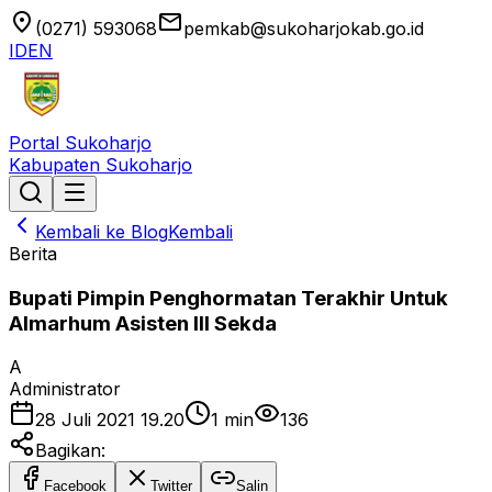
location_on
email
(0271) 593068
pemkab@sukoharjokab.go.id
ID
EN
Portal Sukoharjo
Kabupaten Sukoharjo
Kembali ke Blog
Kembali
Berita
Bupati Pimpin Penghormatan Terakhir Untuk
Almarhum Asisten III Sekda
A
Administrator
28 Juli 2021 19.20
1
min
136
Bagikan:
Facebook
Twitter
Salin