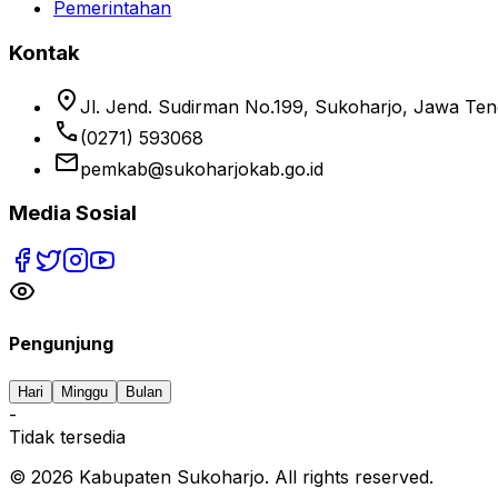
Pemerintahan
Kontak
location_on
Jl. Jend. Sudirman No.199, Sukoharjo, Jawa Te
phone
(0271) 593068
email
pemkab@sukoharjokab.go.id
Media Sosial
Pengunjung
Hari
Minggu
Bulan
-
Tidak tersedia
©
2026
Kabupaten Sukoharjo. All rights reserved.