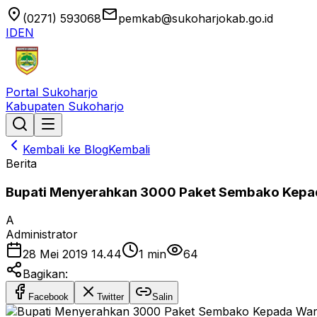
location_on
email
(0271) 593068
pemkab@sukoharjokab.go.id
ID
EN
Portal Sukoharjo
Kabupaten Sukoharjo
Kembali ke Blog
Kembali
Berita
Bupati Menyerahkan 3000 Paket Sembako Kep
A
Administrator
28 Mei 2019 14.44
1
min
64
Bagikan:
Facebook
Twitter
Salin