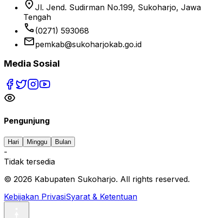
location_on
Jl. Jend. Sudirman No.199, Sukoharjo, Jawa
Tengah
phone
(0271) 593068
email
pemkab@sukoharjokab.go.id
Media Sosial
Pengunjung
Hari
Minggu
Bulan
-
Tidak tersedia
©
2026
Kabupaten Sukoharjo. All rights reserved.
Kebijakan Privasi
Syarat & Ketentuan