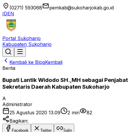
location_on
email
(0271) 593068
pemkab@sukoharjokab.go.id
ID
EN
Portal Sukoharjo
Kabupaten Sukoharjo
Kembali ke Blog
Kembali
Berita
Bupati Lantik Widodo SH.,MH sebagai Penjabat
Sekretaris Daerah Kabupaten Sukoharjo
A
Administrator
25 Agustus 2020 13.09
2
min
82
Bagikan:
Facebook
Twitter
Salin