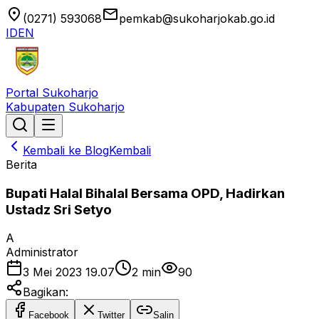
location_on
email
(0271) 593068
pemkab@sukoharjokab.go.id
ID
EN
Portal Sukoharjo
Kabupaten Sukoharjo
Kembali ke Blog
Kembali
Berita
Bupati Halal Bihalal Bersama OPD, Hadirkan
Ustadz Sri Setyo
A
Administrator
3 Mei 2023 19.07
2
min
90
Bagikan:
Facebook
Twitter
Salin