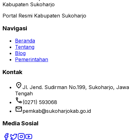
Kabupaten Sukoharjo
Portal Resmi Kabupaten Sukoharjo
Navigasi
Beranda
Tentang
Blog
Pemerintahan
Kontak
location_on
Jl. Jend. Sudirman No.199, Sukoharjo, Jawa
Tengah
phone
(0271) 593068
email
pemkab@sukoharjokab.go.id
Media Sosial