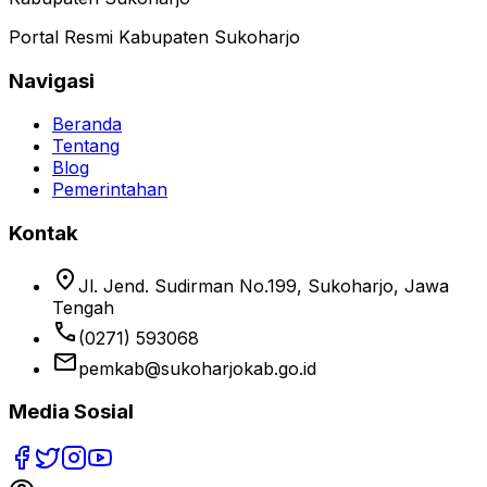
Portal Resmi Kabupaten Sukoharjo
Navigasi
Beranda
Tentang
Blog
Pemerintahan
Kontak
location_on
Jl. Jend. Sudirman No.199, Sukoharjo, Jawa
Tengah
phone
(0271) 593068
email
pemkab@sukoharjokab.go.id
Media Sosial