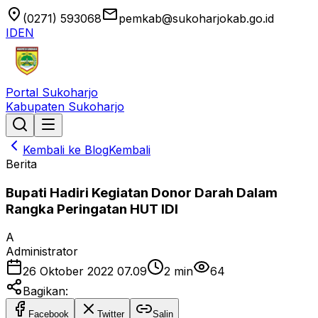
location_on
email
(0271) 593068
pemkab@sukoharjokab.go.id
ID
EN
Portal Sukoharjo
Kabupaten Sukoharjo
Kembali ke Blog
Kembali
Berita
Bupati Hadiri Kegiatan Donor Darah Dalam
Rangka Peringatan HUT IDI
A
Administrator
26 Oktober 2022 07.09
2
min
64
Bagikan:
Facebook
Twitter
Salin