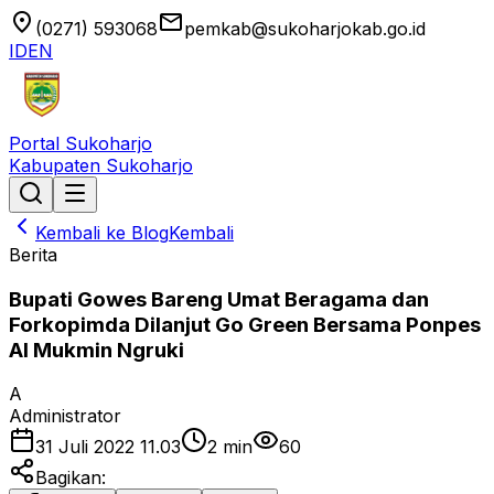
location_on
email
(0271) 593068
pemkab@sukoharjokab.go.id
ID
EN
Portal Sukoharjo
Kabupaten Sukoharjo
Kembali ke Blog
Kembali
Berita
Bupati Gowes Bareng Umat Beragama dan
Forkopimda Dilanjut Go Green Bersama Ponpes
Al Mukmin Ngruki
A
Administrator
31 Juli 2022 11.03
2
min
60
Bagikan: