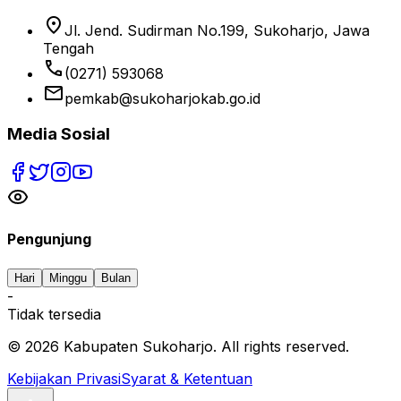
location_on
Jl. Jend. Sudirman No.199, Sukoharjo, Jawa
Tengah
phone
(0271) 593068
email
pemkab@sukoharjokab.go.id
Media Sosial
Pengunjung
Hari
Minggu
Bulan
-
Tidak tersedia
©
2026
Kabupaten Sukoharjo. All rights reserved.
Kebijakan Privasi
Syarat & Ketentuan