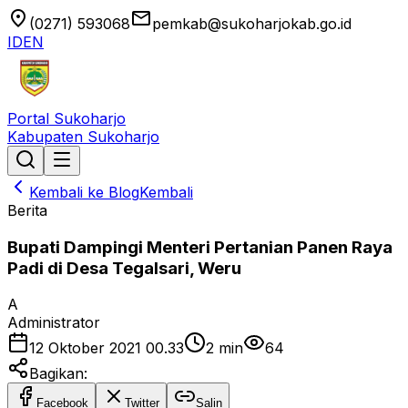
location_on
email
(0271) 593068
pemkab@sukoharjokab.go.id
ID
EN
Portal Sukoharjo
Kabupaten Sukoharjo
Kembali ke Blog
Kembali
Berita
Bupati Dampingi Menteri Pertanian Panen Raya
Padi di Desa Tegalsari, Weru
A
Administrator
12 Oktober 2021 00.33
2
min
64
Bagikan:
Facebook
Twitter
Salin