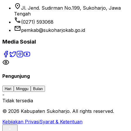
location_on
Jl. Jend. Sudirman No.199, Sukoharjo, Jawa
Tengah
phone
(0271) 593068
email
pemkab@sukoharjokab.go.id
Media Sosial
Pengunjung
Hari
Minggu
Bulan
-
Tidak tersedia
©
2026
Kabupaten Sukoharjo. All rights reserved.
Kebijakan Privasi
Syarat & Ketentuan